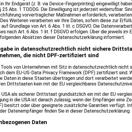
in Ihr Endgerät (z. B. via Device-Fingerprinting) eingewilligt hab
 25 Abs. 1 TDDDG. Die Einwilligung ist jederzeit widerrufbar. Sin
rchführung vorvertraglicher Maßnahmen erforderlich, verarbeiten
. Des Weiteren verarbeiten wir Ihre Daten, sofern diese zur Erfüll
d auf Grundlage von Art. 6 Abs. 1 lit. c DSGVO. Die Datenverarbe
s nach Art. 6 Abs. 1 lit. f DSGVO erfolgen. Über die jeweils im E
 folgenden Absätzen dieser Datenschutzerklärung informiert.
gabe in datenschutzrechtlich nicht sichere Drittst
ehmen, die nicht DPF-zertifiziert sind
Tools von Unternehmen mit Sitz in datenschutzrechtlich nicht s
ach dem EU-US-Data Privacy Framework (DPF) zertifiziert sind. W
Daten in diese Staaten übertragen und dort verarbeitet werden.
en Drittstaaten kein mit der EU vergleichbares Datenschutznive
e USA als sicherer Drittstaat grundsätzlich ein mit der EU verg
ung in die USA ist danach zulässig, wenn der Empfänger eine Ze
) besitzt oder über geeignete zusätzliche Garantien verfügt. I
h der Datenempfänger finden Sie in dieser Datenschutzerklärung.
nbezogenen Daten