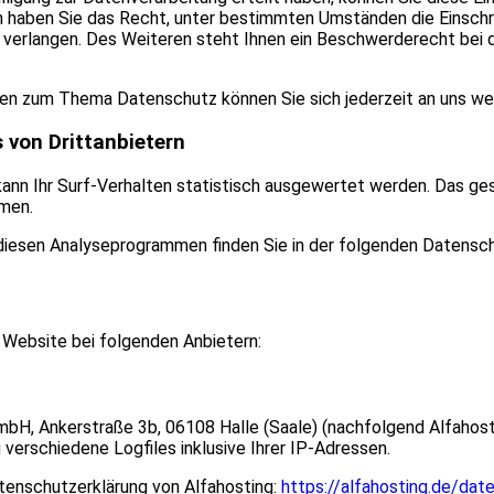
 haben Sie das Recht, unter bestimmten Umständen die Einschrä
erlangen. Des Weiteren steht Ihnen ein Beschwerderecht bei 
gen zum Thema Datenschutz können Sie sich jederzeit an uns we
 von Dritt­anbietern
ann Ihr Surf-Verhalten statistisch ausgewertet werden. Das ges
men.
 diesen Analyseprogrammen finden Sie in der folgenden Datensch
r Website bei folgenden Anbietern:
GmbH, Ankerstraße 3b, 06108 Halle (Saale) (nachfolgend Alfahos
 verschiedene Logfiles inklusive Ihrer IP-Adressen.
tenschutzerklärung von Alfahosting:
https://alfahosting.de/dat