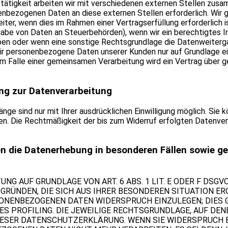
ätigkeit arbeiten wir mit verschiedenen externen Stellen zusam
enbezogenen Daten an diese externen Stellen erforderlich. Wi
iter, wenn dies im Rahmen einer Vertragserfüllung erforderlich i
rgabe von Daten an Steuerbehörden), wenn wir ein berechtigtes Int
n oder wenn eine sonstige Rechtsgrundlage die Datenweiterga
ir personenbezogene Daten unserer Kunden nur auf Grundlage ei
 Im Falle einer gemeinsamen Verarbeitung wird ein Vertrag über
gung zur Datenverarbeitung
ge sind nur mit Ihrer ausdrücklichen Einwilligung möglich. Sie k
ufen. Die Rechtmäßigkeit der bis zum Widerruf erfolgten Datenve
n die Datenerhebung in besonderen Fällen sowie ge
G AUF GRUNDLAGE VON ART. 6 ABS. 1 LIT. E ODER F DSGVO
 GRÜNDEN, DIE SICH AUS IHRER BESONDEREN SITUATION ER
ONENBEZOGENEN DATEN WIDERSPRUCH EINZULEGEN; DIES GI
 PROFILING. DIE JEWEILIGE RECHTSGRUNDLAGE, AUF DEN
IESER DATENSCHUTZERKLÄRUNG. WENN SIE WIDERSPRUCH E